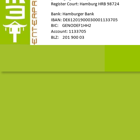
Register Court: Hamburg HRB 98724
Bank: Hamburger Bank
IBAN: DE61201900030001133705
BIC:    GENODEF1HH2
Account: 1133705
BLZ:    201 900 03